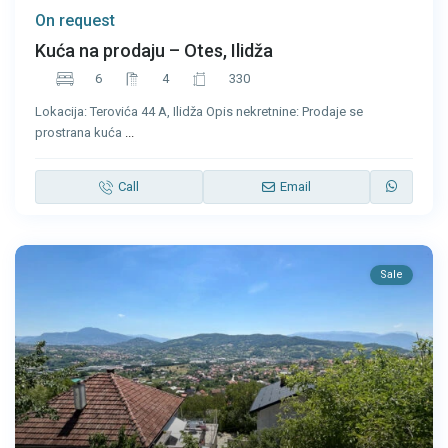
On request
Kuća na prodaju – Otes, Ilidža
6
4
330
Lokacija: Terovića 44 A, Ilidža Opis nekretnine: Prodaje se
prostrana kuća
...
Call
Email
Sale