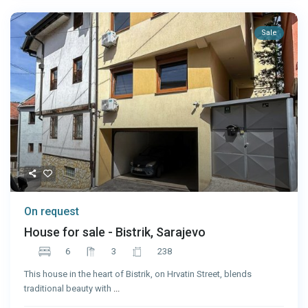
Sale
On request
House for sale - Bistrik, Sarajevo
6
3
238
This house in the heart of Bistrik, on Hrvatin Street, blends
traditional beauty with
...