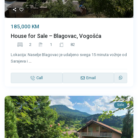
185,000 KM
House for Sale – Blagovac, Vogošća
2
1
82
Lokacija: Naselje Blagovac je udaljeno svega 15 minuta vožnje od
Sarajeva i
...
Call
Email
Sale