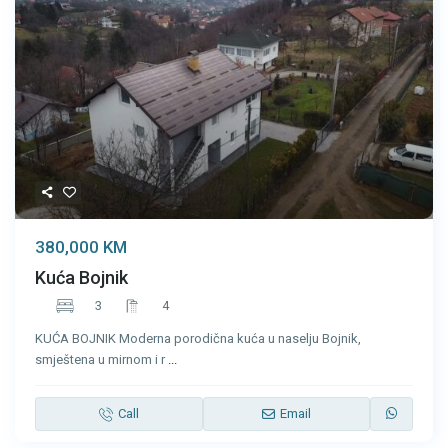
380,000 KM
Kuća Bojnik
3
4
KUĆA BOJNIK Moderna porodična kuća u naselju Bojnik,
smještena u mirnom i r
...
Call
Email