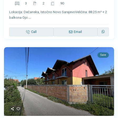
3
2
90
Lokacija: Dečanska, Istočno Novo SarajevoVeličina: 88.25 m² + 2
balkona Opi
...
Call
Email
Sale