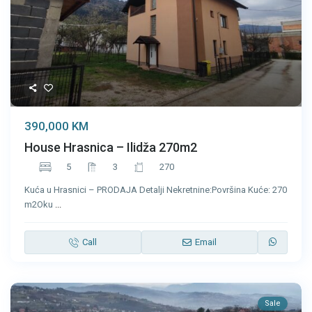
390,000 KM
House Hrasnica – Ilidža 270m2
5
3
270
Kuća u Hrasnici – PRODAJA Detalji Nekretnine:Površina Kuće: 270
m2Oku
...
Call
Email
Sale