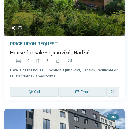
PRICE UPON REQUEST
House for sale - Ljubovčići, Hadžići
0
3
125
Details of the house:• Location: Ljubovčići, Hadžići• Certificate of
EU standards• 3 bedrooms
...
Call
Email
Sale