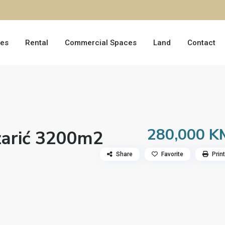
les
Rental
Commercial Spaces
Land
Contact
280,000 K
zarić 3200m2
12
13
14
Share
Favorite
Print