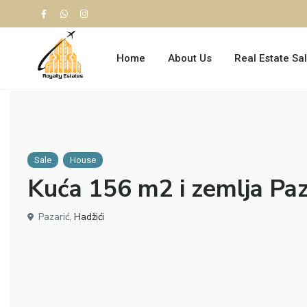
Home
About Us
Real Estate Sa
Sale
House
Kuća 156 m2 i zemlja Pa
Pazarić,
Hadžići