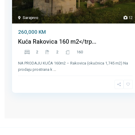
Sarajevo
12
260,000 KM
Kuća Rakovica 160 m2</trp...
2
2
160
NA PRODAJU KUĆA 160m2 – Rakovica (okućnica 1,745 m2) Na
prodaju prostrana k
...