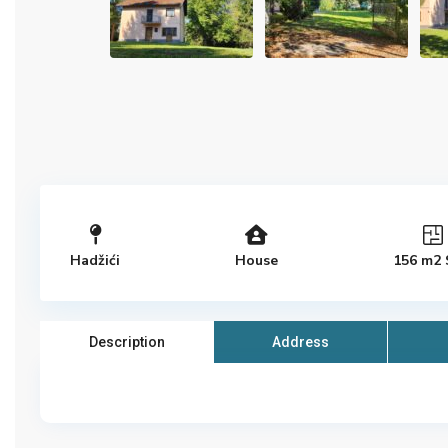
Hadžići
House
156
m2 
Description
Address