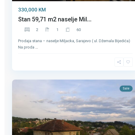
330,000 KM
Stan 59,71 m2 naselje Mil...
2
1
60
Prodaja stana – naselje Miljacka, Sarajevo ( ul. Džemala Bijedića)
Na proda
...
Sale