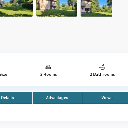
Size
2 Rooms
2 Bathrooms
Details
Advantages
Views