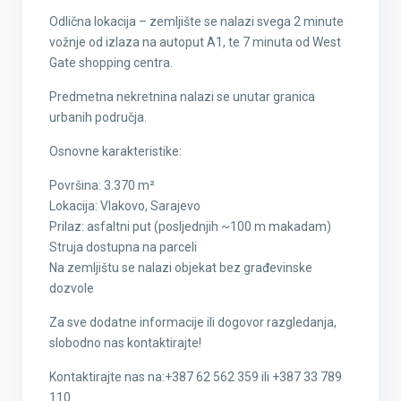
Odlična lokacija – zemljište se nalazi svega 2 minute
vožnje od izlaza na autoput A1, te 7 minuta od West
Gate shopping centra.
Predmetna nekretnina nalazi se unutar granica
urbanih područja.
Osnovne karakteristike:
Površina: 3.370 m²
Lokacija: Vlakovo, Sarajevo
Prilaz: asfaltni put (posljednjih ~100 m makadam)
Struja dostupna na parceli
Na zemljištu se nalazi objekat bez građevinske
dozvole
Za sve dodatne informacije ili dogovor razgledanja,
slobodno nas kontaktirajte!
Kontaktirajte nas na:+387 62 562 359 ili +387 33 789
110