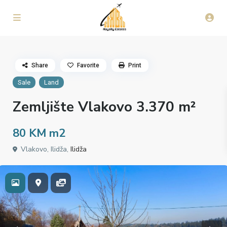
Share
Favorite
Print
Sale
Land
Zemljište Vlakovo 3.370 m²
80 KM
m2
Vlakovo, Ilidža,
Ilidža