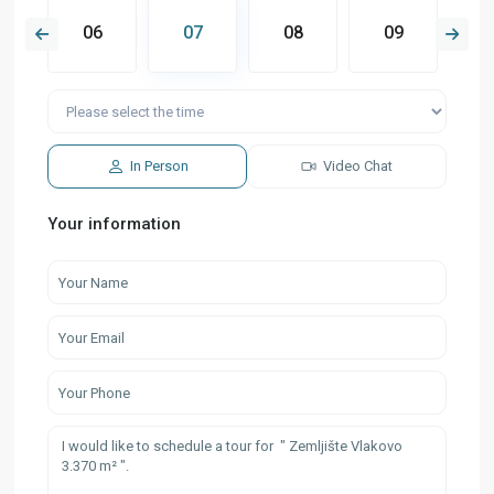
5
06
07
08
09
1
In Person
Video Chat
Your information