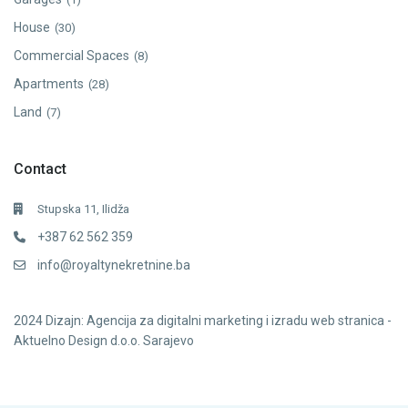
House
(30)
Commercial Spaces
(8)
Apartments
(28)
Land
(7)
Contact
Stupska 11, Ilidža
+387 62 562 359
info@royaltynekretnine.ba
2024
Dizajn: Agencija za digitalni marketing i izradu web stranica -
Aktuelno Design d.o.o. Sarajevo