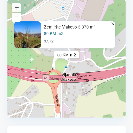
Zemljište Vlakovo 3.370 m²
80 KM
m2
3,372
m2
80 KM