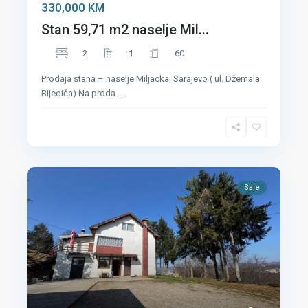
330,000 KM
Stan 59,71 m2 naselje Mil...
2
1
60
Prodaja stana – naselje Miljacka, Sarajevo ( ul. Džemala
Bijedića) Na proda
...
Sale