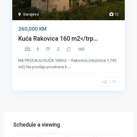
Sarajevo
12
260,000 KM
Kuća Rakovica 160 m2</trp...
2
2
160
NA PRODAJU KUĆA 160m2 – Rakovica (okućnica 1,745
m2) Na prodaju prostrana k
...
Schedule a viewing