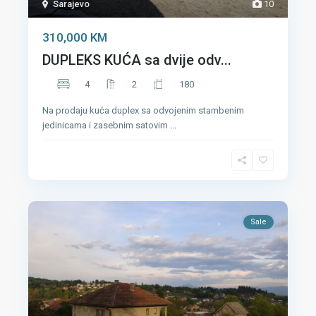
Sarajevo
10
310,000 KM
DUPLEKS KUĆA sa dvije odv...
4
2
180
Na prodaju kuća duplex sa odvojenim stambenim
jedinicama i zasebnim satovim
...
Sale