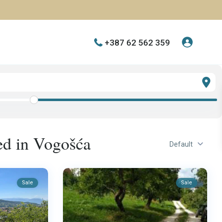
+387 62 562 359
ted in Vogošća
Default
Sale
Sale