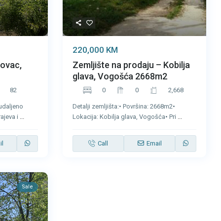
220,000 KM
govac,
Zemljište na prodaju – Kobilja
glava, Vogošća 2668m2
82
0
0
2,668
 udaljeno
Detalji zemljišta:• Površina: 2668m2•
ajeva i
...
Lokacija: Kobilja glava, Vogošća• Pri
...
il
Call
Email
Sale