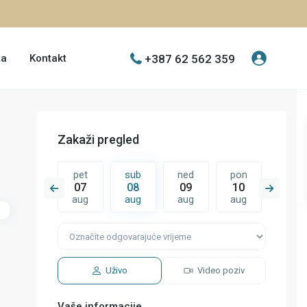
+387 62 562 359
ta
Kontakt
Zakaži pregled
ned
pet
sub
ned
pon
uto
16
07
08
09
10
11
aug
aug
aug
aug
aug
aug
Uživo
Video poziv
Vaše informacije