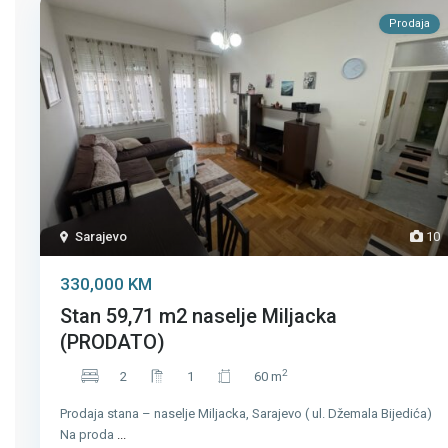
Prodaja
Sarajevo
10
330,000 KM
Stan 59,71 m2 naselje Miljacka
(PRODATO)
2
2
1
60 m
Prodaja stana – naselje Miljacka, Sarajevo ( ul. Džemala Bijedića)
Na proda
...