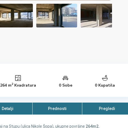
2
264 m
Kvadratura
0 Sobe
0 Kupatila
Detalji
Prednosti
Pregledi
ji na Stupu (ulica Nikole Šopa), ukupne površine
264m2.