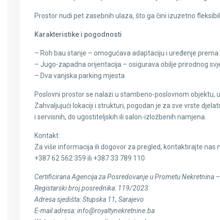
Prostor nudi pet zasebnih ulaza, što ga čini izuzetno fleksibi
Karakteristike i pogodnosti
– Roh bau stanje – omogućava adaptaciju i uređenje prema
– Jugo-zapadna orijentacija – osigurava obilje prirodnog sv
– Dva vanjska parking mjesta
Poslovni prostor se nalazi u stambeno-poslovnom objektu, 
Zahvaljujući lokaciji i strukturi, pogodan je za sve vrste djela
i servisnih, do ugostiteljskih ili salon-izložbenih namjena.
Kontakt:
Za više informacija ili dogovor za pregled, kontaktirajte nas 
+387 62 562 359 ili +387 33 789 110
Certificirana Agencija za Posredovanje u Prometu Nekretnina –
Registarski broj posrednika: 119/2023
Adresa sjedišta: Stupska 11, Sarajevo
E-mail adresa: info@royaltynekretnine.ba