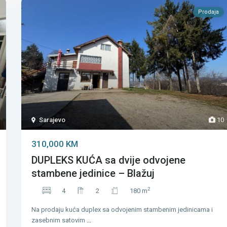
Prodaja
Sarajevo
10
310,000 KM
DUPLEKS KUĆA sa dvije odvojene
stambene jedinice – Blažuj
2
4
2
180 m
Na prodaju kuća duplex sa odvojenim stambenim jedinicama i
zasebnim satovim
...