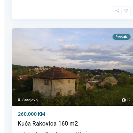
Prodaja
Sarajevo
12
260,000 KM
Kuća Rakovica 160 m2
2