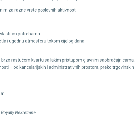
lnim za razne vrste poslovnih aktivnosti.
 vlastitim potrebama
jetla i ugodnu atmosferu tokom cijelog dana
u brzo rastućem kvartu sa lakim pristupom glavnim saobraćajnicama.
tnosti – od kancelarijskih i administrativnih prostora, preko trgovinskih
na:
 Royalty Nekretnine