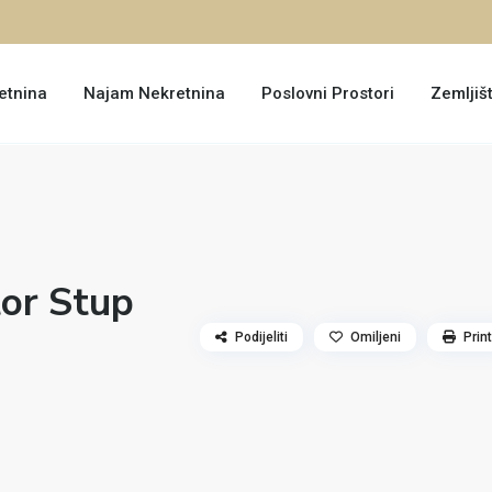
etnina
Najam Nekretnina
Poslovni Prostori
Zemljiš
čet
pet
sub
or Stup
13
14
15
aug
aug
aug
Podijeliti
Omiljeni
Print