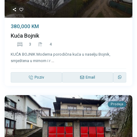
380,000 KM
Kuća Bojnik
3
4
KUĆA BOJNIK Moderna porodična kuća u naselju Bojnik,
smještena u mirnom i r
...
Poziv
Email
Prodaja