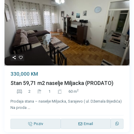
330,000 KM
Stan 59,71 m2 naselje Miljacka (PRODATO)
2
2
1
60 m
Prodaja stana – naselje Miljacka, Sarajevo ( ul. Džemala Bijedića)
Na proda
...
Poziv
Email