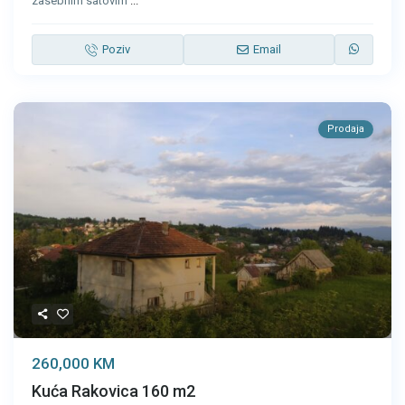
zasebnim satovim
...
Poziv
Email
Prodaja
260,000 KM
Kuća Rakovica 160 m2