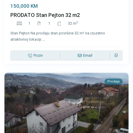
150,000 KM
PRODATO Stan Pejton 32 m2
2
1
1
32 m
Stan Pejton Na prodaju stan površine 32 m² na izuzetno
atraktivnoj lokaciji
...
Poziv
Email
Prodaja