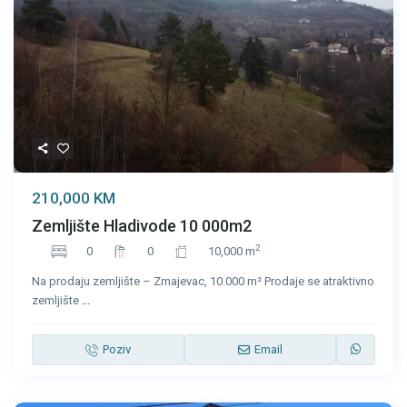
210,000 KM
Zemljište Hladivode 10 000m2
2
0
0
10,000 m
Na prodaju zemljište – Zmajevac, 10.000 m² Prodaje se atraktivno
zemljište
...
Poziv
Email