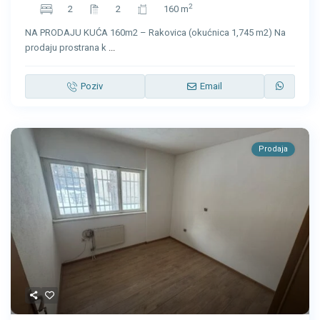
2
2
2
160 m
NA PRODAJU KUĆA 160m2 – Rakovica (okućnica 1,745 m2) Na
prodaju prostrana k
...
Poziv
Email
Prodaja