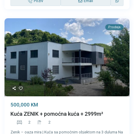
Poziv
Email
Prodaja
500,000 KM
Kuća ZENIK + pomoćna kuća + 2999m²
2
2
Zenik – oaza mira | Kuća sa pomoćnim objektom na 3 duluma Na