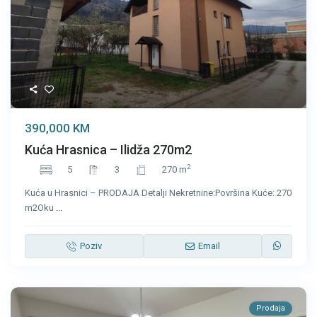
390,000 KM
Kuća Hrasnica – Ilidža 270m2
2
5
3
270 m
Kuća u Hrasnici – PRODAJA Detalji Nekretnine:Površina Kuće: 270
m2Oku
...
Poziv
Email
Prodaja