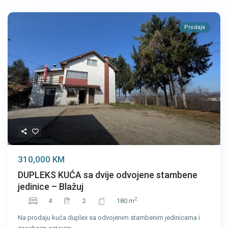
Prodaja
310,000 KM
DUPLEKS KUĆA sa dvije odvojene stambene
jedinice – Blažuj
2
4
2
180 m
Na prodaju kuća duplex sa odvojenim stambenim jedinicama i