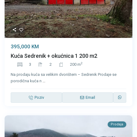
395,000 KM
Kuća Sedrenik + okućnica 1 200 m2
2
3
2
200 m
Na prodaju kuća sa velikim dvorištem – Sedrenik Prodaje se
porodična kuća n
...
Poziv
Email
Prodaja