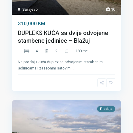
Sarajevo
10
310,000 KM
DUPLEKS KUĆA sa dvije odvojene
stambene jedinice – Blažuj
2
4
2
180 m
Na prodaju kuća duplex sa odvojenim stambenim
jedinicama i zasebnim satovim
...
Prodaja