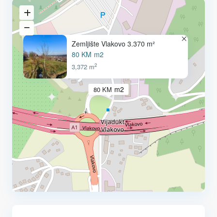
Zemljište Vlakovo 3.370 m²
80 KM
m2
2
3,372 m
m2
80 KM