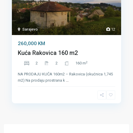
Sarajevo
12
260,000 KM
Kuća Rakovica 160 m2
2
2
2
160 m
NA PRODAJU KUĆA 160m2 – Rakovica (okućnica 1,745
m2) Na prodaju prostrana k
...