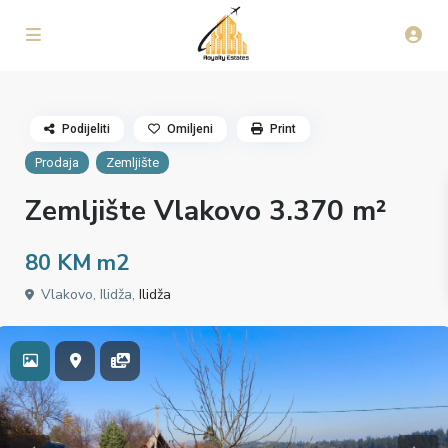
Podijeliti
Omiljeni
Print
Prodaja
Zemljište
Zemljište Vlakovo 3.370 m²
80 KM
m2
Vlakovo, Ilidža,
Ilidža