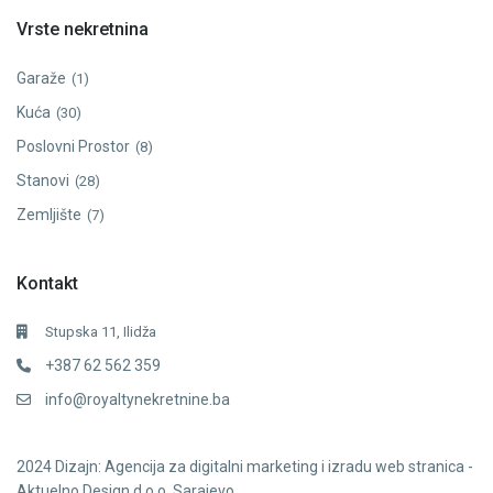
Vrste nekretnina
Garaže
(1)
Kuća
(30)
Poslovni Prostor
(8)
Stanovi
(28)
Zemljište
(7)
Kontakt
Stupska 11, Ilidža
+387 62 562 359
info@royaltynekretnine.ba
2024
Dizajn: Agencija za digitalni marketing i izradu web stranica -
Aktuelno Design d.o.o. Sarajevo