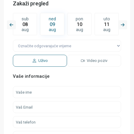
Zakaži pregled
n
sub
ned
pon
uto
s
7
08
09
10
11
1
g
aug
aug
aug
aug
a
Uživo
Video poziv
Vaše informacije