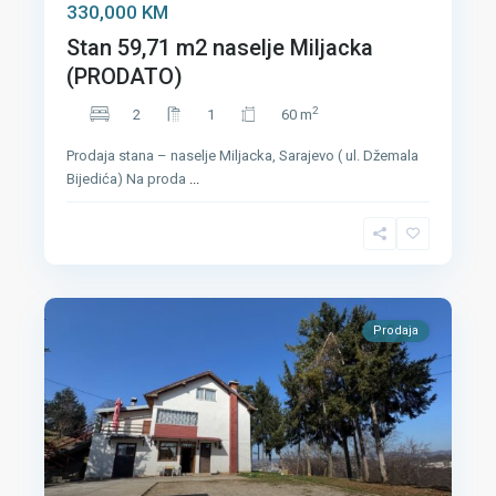
330,000 KM
Stan 59,71 m2 naselje Miljacka
(PRODATO)
2
2
1
60 m
Prodaja stana – naselje Miljacka, Sarajevo ( ul. Džemala
Bijedića) Na proda
...
Prodaja