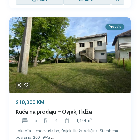
Prodaja
210,000 KM
Kuća na prodaju – Osjek, Ilidža
2
5
6
1,124 m
Lokacija: Hendekuša bb, Osjek, Ilidža Veličina: Stambena
površina: 200 m²Pa
...