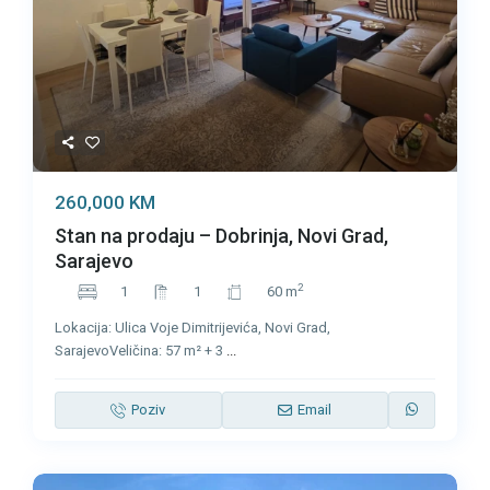
260,000 KM
Stan na prodaju – Dobrinja, Novi Grad,
Sarajevo
2
1
1
60 m
Lokacija: Ulica Voje Dimitrijevića, Novi Grad,
SarajevoVeličina: 57 m² + 3
...
Poziv
Email