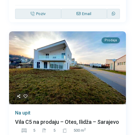
Poziv
Email
Prodaja
Na upit
Vila C5 na prodaju – Otes, Ilidža – Sarajevo
2
5
5
500 m