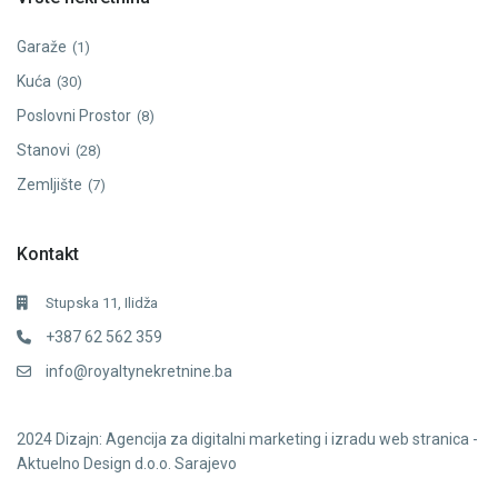
Garaže
(1)
Kuća
(30)
Poslovni Prostor
(8)
Stanovi
(28)
Zemljište
(7)
Kontakt
Stupska 11, Ilidža
+387 62 562 359
info@royaltynekretnine.ba
2024
Dizajn: Agencija za digitalni marketing i izradu web stranica -
Aktuelno Design d.o.o. Sarajevo