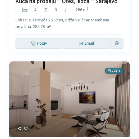
Kuća na prodaju – Otes, Ilidža – Sarajevo
2
4
3
286 m
Lokacija: Terovića 26, Otes, Ilidža Veličina: Stambena
površina: 285.78 m²
...
Poziv
Email
Prodaja