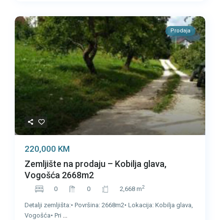
Prodaja
220,000 KM
Zemljište na prodaju – Kobilja glava,
Vogošća 2668m2
2
0
0
2,668 m
Detalji zemljišta:• Površina: 2668m2• Lokacija: Kobilja glava,
Vogošća• Pri
...