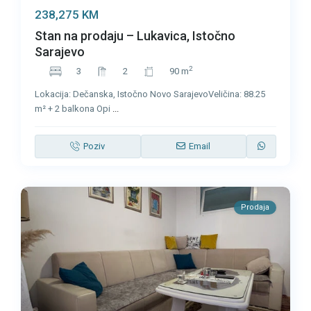
238,275 KM
Stan na prodaju – Lukavica, Istočno
Sarajevo
2
3
2
90 m
Lokacija: Dečanska, Istočno Novo SarajevoVeličina: 88.25
m² + 2 balkona Opi
...
Poziv
Email
Prodaja