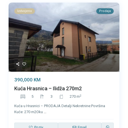
Izdvojeno
Prodaja
390,000 KM
Kuća Hrasnica – Ilidža 270m2
2
5
3
270 m
Kuća u Hrasnici – PRODAJA Detalji Nekretnine:Površina
Kuće: 270 m2Oku
...
Poziv
Email