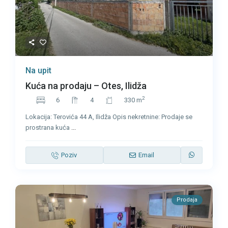
Na upit
Kuća na prodaju – Otes, Ilidža
2
6
4
330 m
Lokacija: Terovića 44 A, Ilidža Opis nekretnine: Prodaje se
prostrana kuća
...
Poziv
Email
Prodaja