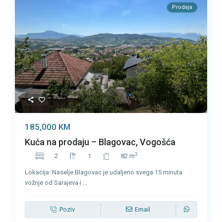
Prodaja
185,000 KM
Kuća na prodaju – Blagovac, Vogošća
2
2
1
82 m
Lokacija: Naselje Blagovac je udaljeno svega 15 minuta
vožnje od Sarajeva i
...
Poziv
Email