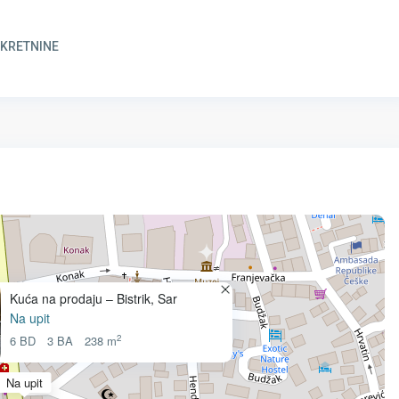
NEKRETNINE
Kuća na prodaju – Bistrik, Sar
Na upit
2
6 BD
3 BA
238 m
Na upit