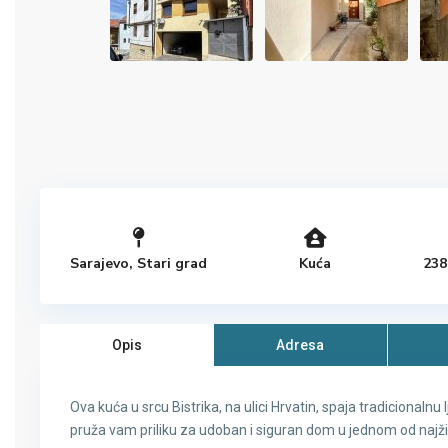
Sarajevo
,
Stari grad
Kuća
238
Opis
Adresa
Ova kuća u srcu Bistrika, na ulici Hrvatin, spaja tradicion
pruža vam priliku za udoban i siguran dom u jednom od najživ