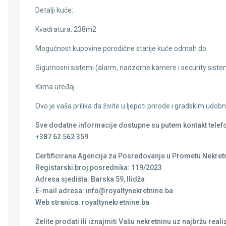
Detalji kuće:
Kvadratura: 238m2
Mogućnost kupovine porodične starije kuće odmah do
Sigurnosni sistemi (alarm, nadzorne kamere i security siste
Klima uređaj
Ovo je vaša prilika da živite u ljepoti prirode i gradskim udob
Sve dodatne informacije dostupne su putem kontakt telef
+387 62 562 359
Certificirana Agencija za Posredovanje u Prometu Nekretn
Registarski broj posrednika: 119/2023
Adresa sjedišta: Barska 59, Ilidža
E-mail adresa: info@royaltynekretnine.ba
Web stranica: royaltynekretnine.ba
Želite prodati ili iznajmiti Vašu nekretninu uz najbržu r