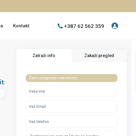
+387 62 562 359
ta
Kontakt
Zatraži info
Zakaži pregled
Želim pregledati nekretninu!
it