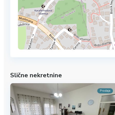
Slične nekretnine
Prodaja