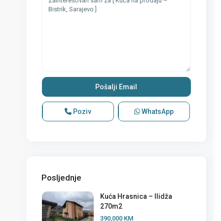
Poziv
WhatsApp
Posljednje
Kuća Hrasnica – Ilidža
270m2
390,000 KM