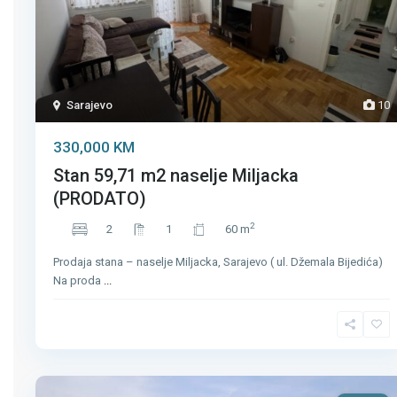
Sarajevo
10
330,000 KM
Stan 59,71 m2 naselje Miljacka
(PRODATO)
2
2
1
60 m
Prodaja stana – naselje Miljacka, Sarajevo ( ul. Džemala Bijedića)
Na proda
...