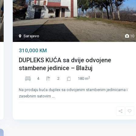
Sarajevo
10
310,000 KM
DUPLEKS KUĆA sa dvije odvojene
stambene jedinice – Blažuj
2
4
2
180 m
Na prodaju kuća duplex sa odvojenim stambenim jedinicama i
zasebnim satovim
...