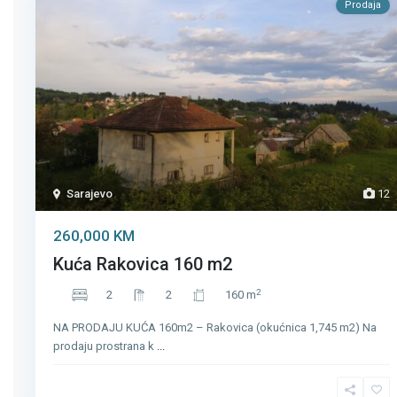
Prodaja
Sarajevo
12
260,000 KM
Kuća Rakovica 160 m2
2
2
2
160 m
NA PRODAJU KUĆA 160m2 – Rakovica (okućnica 1,745 m2) Na
prodaju prostrana k
...