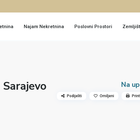
etnina
Najam Nekretnina
Poslovni Prostori
Zemljiš
, Sarajevo
Na up
Podijeliti
Omiljeni
Print