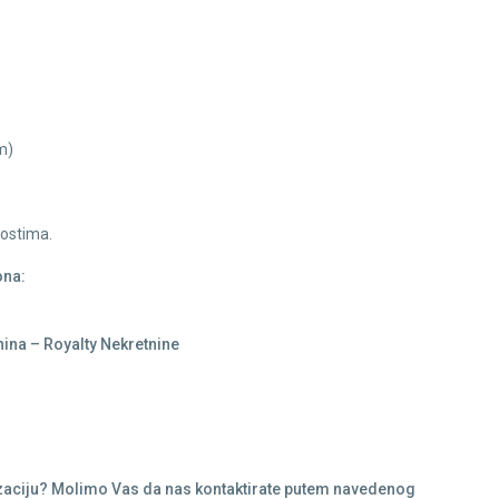
m)
nostima.
ona:
ina – Royalty Nekretnine
ealizaciju? Molimo Vas da nas kontaktirate putem navedenog