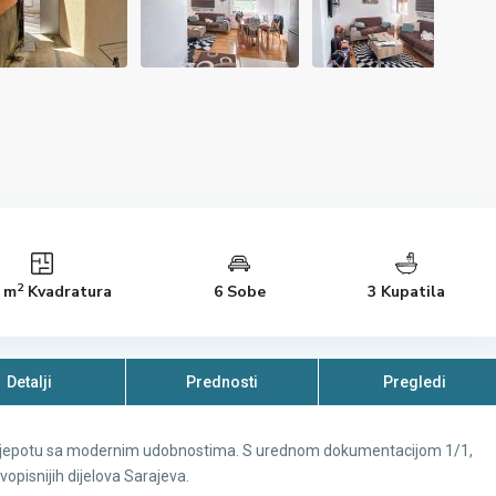
2
 m
Kvadratura
6 Sobe
3 Kupatila
Detalji
Prednosti
Pregledi
alnu ljepotu sa modernim udobnostima. S urednom dokumentacijom 1/1,
opisnijih dijelova Sarajeva.