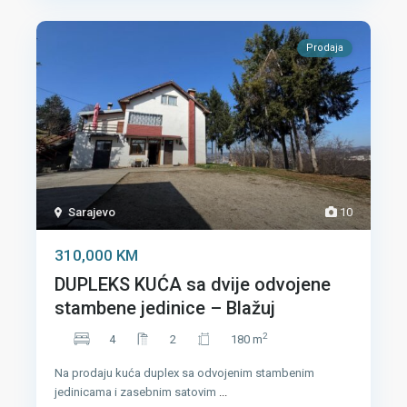
Prodaja
Sarajevo
10
310,000 KM
DUPLEKS KUĆA sa dvije odvojene
stambene jedinice – Blažuj
2
4
2
180 m
Na prodaju kuća duplex sa odvojenim stambenim
jedinicama i zasebnim satovim
...