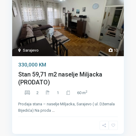
Sarajevo
10
330,000 KM
Stan 59,71 m2 naselje Miljacka
(PRODATO)
2
2
1
60 m
Prodaja stana – naselje Miljacka, Sarajevo ( ul. Džemala
Bijedića) Na proda
...