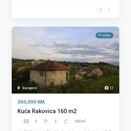
Prodaja
Sarajevo
12
260,000 KM
Kuća Rakovica 160 m2
2
2
2
160 m