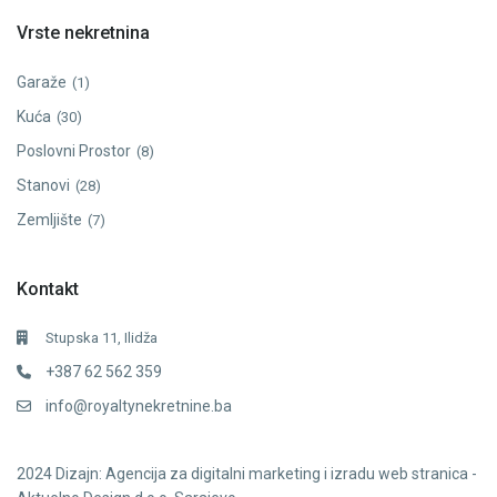
Vrste nekretnina
Garaže
(1)
Kuća
(30)
Poslovni Prostor
(8)
Stanovi
(28)
Zemljište
(7)
Kontakt
Stupska 11, Ilidža
+387 62 562 359
info@royaltynekretnine.ba
2024
Dizajn: Agencija za digitalni marketing i izradu web stranica -