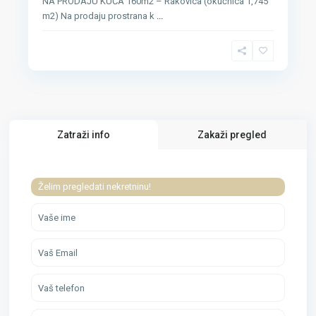
NA PRODAJU KUĆA 160m2 – Rakovica (okućnica 1,745
m2) Na prodaju prostrana k
...
Zatraži info
Zakaži pregled
Želim pregledati nekretninu!