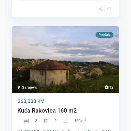
Prodaja
Sarajevo
12
260,000 KM
Kuća Rakovica 160 m2
2
2
2
160 m