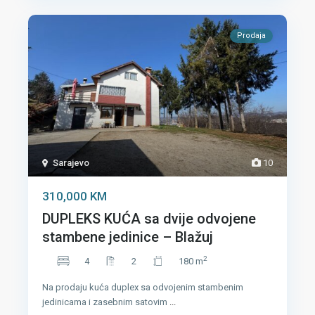
Prodaja
Sarajevo
10
310,000 KM
DUPLEKS KUĆA sa dvije odvojene
stambene jedinice – Blažuj
2
4
2
180 m
Na prodaju kuća duplex sa odvojenim stambenim
jedinicama i zasebnim satovim
...