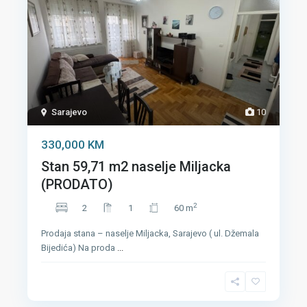
Sarajevo
10
330,000 KM
Stan 59,71 m2 naselje Miljacka
(PRODATO)
2
2
1
60 m
Prodaja stana – naselje Miljacka, Sarajevo ( ul. Džemala
Bijedića) Na proda
...