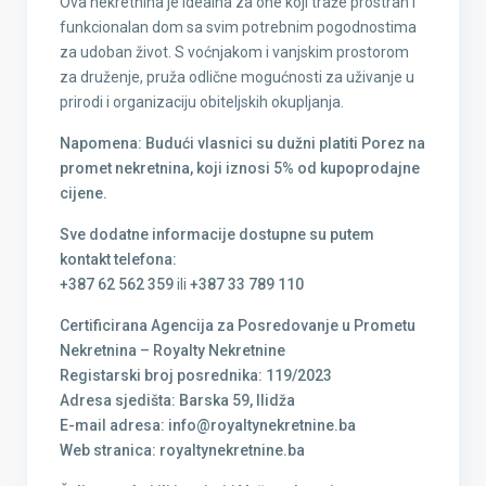
Ova nekretnina je idealna za one koji traže prostran i
funkcionalan dom sa svim potrebnim pogodnostima
za udoban život. S voćnjakom i vanjskim prostorom
za druženje, pruža odlične mogućnosti za uživanje u
prirodi i organizaciju obiteljskih okupljanja.
Napomena: Budući vlasnici su dužni platiti Porez na
promet nekretnina, koji iznosi 5% od kupoprodajne
cijene.
Sve dodatne informacije dostupne su putem
kontakt telefona:
+387 62 562 359
ili
+387 33 789 110
Certificirana Agencija za Posredovanje u Prometu
Nekretnina – Royalty Nekretnine
Registarski broj posrednika: 119/2023
Adresa sjedišta: Barska 59, Ilidža
E-mail adresa: info@royaltynekretnine.ba
Web stranica: royaltynekretnine.ba