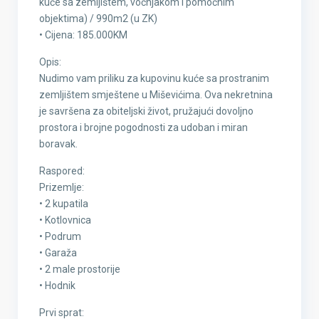
kuće sa zemljištem, voćnjakom i pomoćnim
objektima) / 990m2 (u ZK)
• Cijena: 185.000KM
Opis:
Nudimo vam priliku za kupovinu kuće sa prostranim
zemljištem smještene u Miševićima. Ova nekretnina
je savršena za obiteljski život, pružajući dovoljno
prostora i brojne pogodnosti za udoban i miran
boravak.
Raspored:
Prizemlje:
• 2 kupatila
• Kotlovnica
• Podrum
• Garaža
• 2 male prostorije
• Hodnik
Prvi sprat: