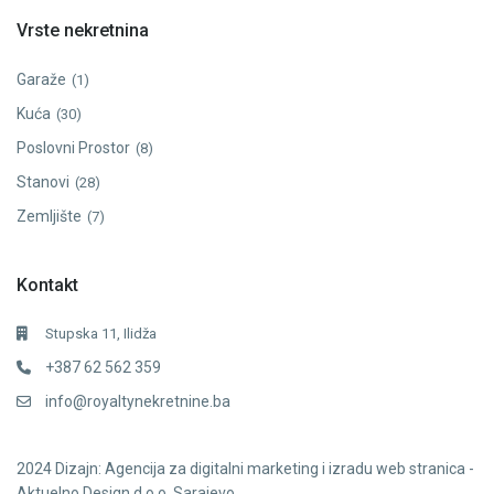
Vrste nekretnina
Garaže
(1)
Kuća
(30)
Poslovni Prostor
(8)
Stanovi
(28)
Zemljište
(7)
Kontakt
Stupska 11, Ilidža
+387 62 562 359
info@royaltynekretnine.ba
2024
Dizajn: Agencija za digitalni marketing i izradu web stranica -
Aktuelno Design d.o.o. Sarajevo