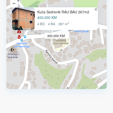
Kuća Sedrenik RAU-BAU 267m2
400,000 KM
2
4 BD
4 BA
267 m
400,000 KM