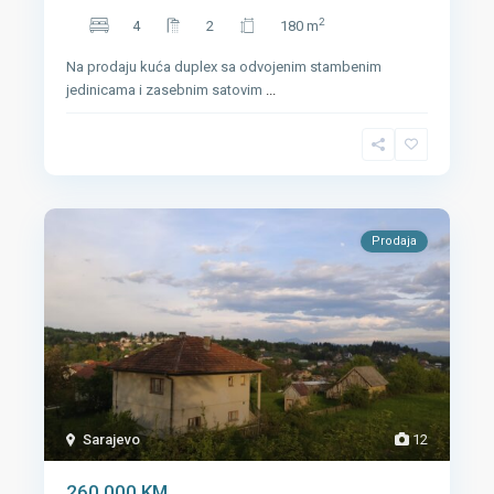
2
4
2
180 m
Na prodaju kuća duplex sa odvojenim stambenim
jedinicama i zasebnim satovim
...
Prodaja
Sarajevo
12
260,000 KM