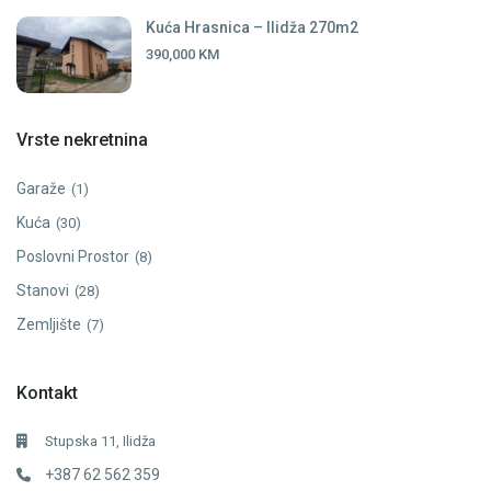
Kuća Hrasnica – Ilidža 270m2
390,000 KM
Vrste nekretnina
Garaže
(1)
Kuća
(30)
Poslovni Prostor
(8)
Stanovi
(28)
Zemljište
(7)
Kontakt
Stupska 11, Ilidža
+387 62 562 359