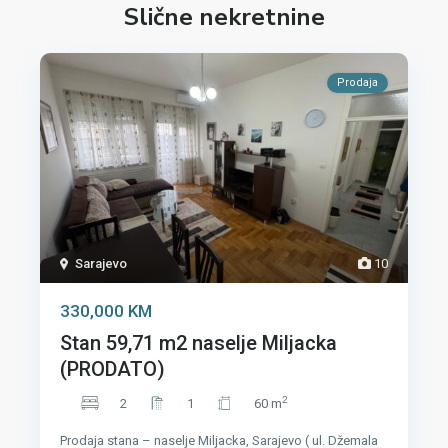
Slične nekretnine
Prodaja
Sarajevo
10
330,000 KM
Stan 59,71 m2 naselje Miljacka
(PRODATO)
2
2
1
60 m
Prodaja stana – naselje Miljacka, Sarajevo ( ul. Džemala