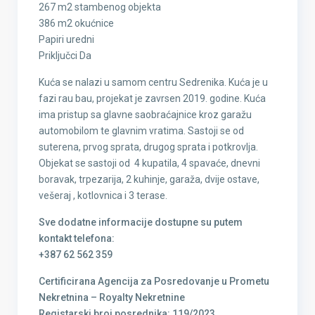
267 m2 stambenog objekta
386 m2 okućnice
Papiri uredni
Priključci Da
Kuća se nalazi u samom centru Sedrenika. Kuća je u
fazi rau bau, projekat je zavrsen 2019. godine. Kuća
ima pristup sa glavne saobraćajnice kroz garažu
automobilom te glavnim vratima. Sastoji se od
suterena, prvog sprata, drugog sprata i potkrovlja.
Objekat se sastoji od 4 kupatila, 4 spavaće, dnevni
boravak, trpezarija, 2 kuhinje, garaža, dvije ostave,
vešeraj , kotlovnica i 3 terase.
Sve dodatne informacije dostupne su putem
kontakt telefona:
+387 62 562 359
Certificirana Agencija za Posredovanje u Prometu
Nekretnina – Royalty Nekretnine
Registarski broj posrednika: 119/2023