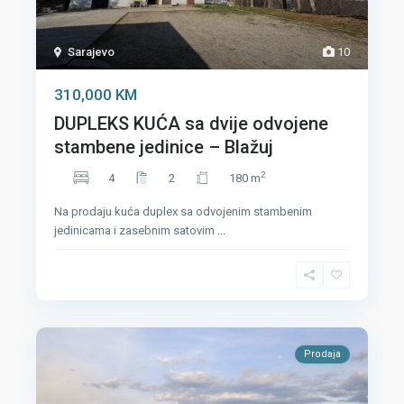
Sarajevo
10
310,000 KM
DUPLEKS KUĆA sa dvije odvojene
stambene jedinice – Blažuj
2
4
2
180 m
Na prodaju kuća duplex sa odvojenim stambenim
jedinicama i zasebnim satovim
...
Prodaja