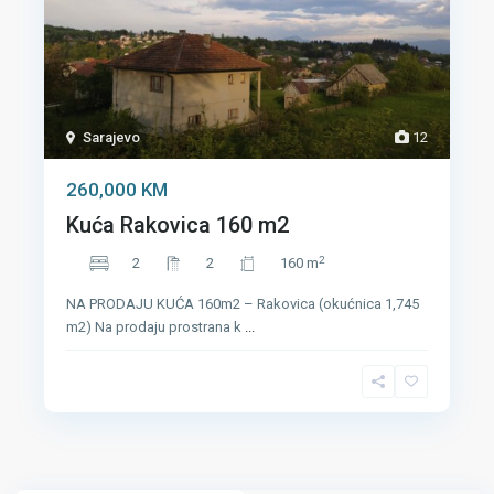
Sarajevo
12
260,000 KM
Kuća Rakovica 160 m2
2
2
2
160 m
NA PRODAJU KUĆA 160m2 – Rakovica (okućnica 1,745
m2) Na prodaju prostrana k
...