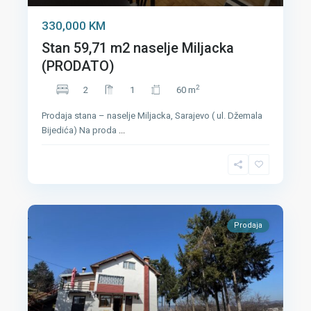
330,000 KM
Stan 59,71 m2 naselje Miljacka
(PRODATO)
2
2
1
60 m
Prodaja stana – naselje Miljacka, Sarajevo ( ul. Džemala
Bijedića) Na proda
...
Prodaja