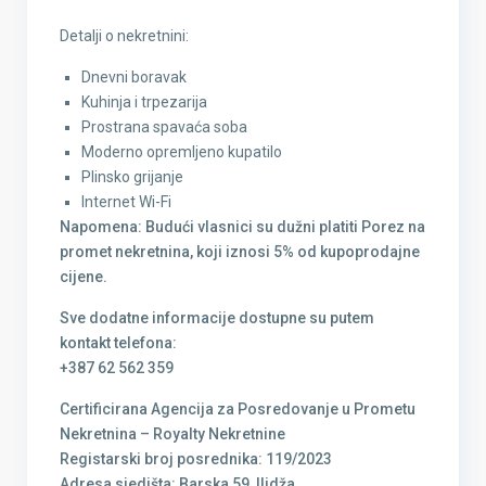
Detalji o nekretnini:
Dnevni boravak
Kuhinja i trpezarija
Prostrana spavaća soba
Moderno opremljeno kupatilo
Plinsko grijanje
Internet Wi-Fi
Napomena: Budući vlasnici su dužni platiti Porez na
promet nekretnina, koji iznosi 5% od kupoprodajne
cijene.
Sve dodatne informacije dostupne su putem
kontakt telefona:
+387 62 562 359
Certificirana Agencija za Posredovanje u Prometu
Nekretnina – Royalty Nekretnine
Registarski broj posrednika: 119/2023
Adresa sjedišta: Barska 59, Ilidža