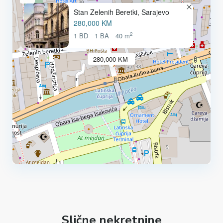
Stan Zelenih Beretki, Sarajevo
280,000 KM
2
1 BD
1 BA
40 m
280,000 KM
Slične nekretnine