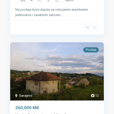
4
2
180 m
Na prodaju kuća duplex sa odvojenim stambenim
jedinicama i zasebnim satovim
...
Prodaja
Sarajevo
12
260,000 KM