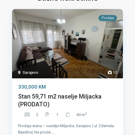
Prodaja
Sarajevo
10
330,000 KM
Stan 59,71 m2 naselje Miljacka
(PRODATO)
2
2
1
60 m
Prodaja stana – naselje Miljacka, Sarajevo ( ul. Džemala
Bijedića) Na proda
...