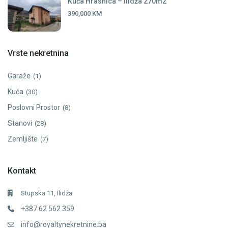
Kuća Hrasnica – Ilidža 270m2
390,000 KM
Vrste nekretnina
Garaže
(1)
Kuća
(30)
Poslovni Prostor
(8)
Stanovi
(28)
Zemljište
(7)
Kontakt
Stupska 11, Ilidža
+387 62 562 359
info@royaltynekretnine.ba