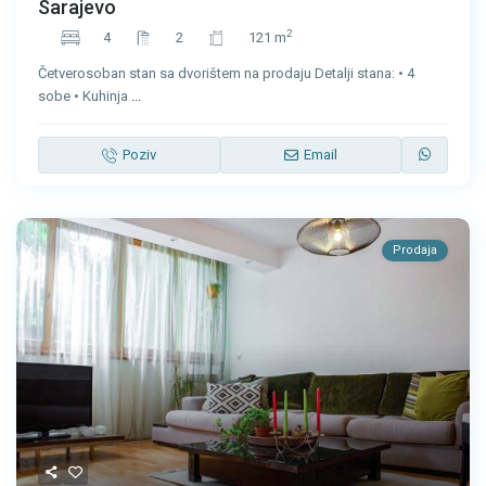
Sarajevo
2
4
2
121 m
Četverosoban stan sa dvorištem na prodaju Detalji stana: • 4
sobe • Kuhinja
...
Poziv
Email
Prodaja