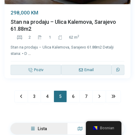
298,000 KM
Stan na prodaju – Ulica Kalemova, Sarajevo
61.88m2
2
2
1
62 m
Stan na prodaju – Ulica Kalemova, Sarajevo 61.88m2 Detalji
stana: • D
...
Poziv
Email
3
4
5
6
7
Bosnian
Lista
Pregled mape