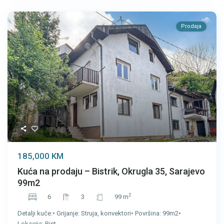
Prodaja
185,000 KM
Kuća na prodaju – Bistrik, Okrugla 35, Sarajevo
99m2
2
6
3
99 m
Detalji kuće:• Grijanje: Struja, konvektori• Površina: 99m2•
Lokacija: Bist
...