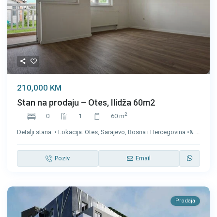
210,000 KM
Stan na prodaju – Otes, Ilidža 60m2
2
0
1
60 m
Detalji stana: • Lokacija: Otes, Sarajevo, Bosna i Hercegovina •&
...
Poziv
Email
Prodaja