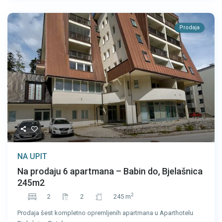
Prodaja
NA UPIT
Na prodaju 6 apartmana – Babin do, Bjelašnica
245m2
2
2
2
245 m
Prodaja šest kompletno opremljenih apartmana u Aparthotelu