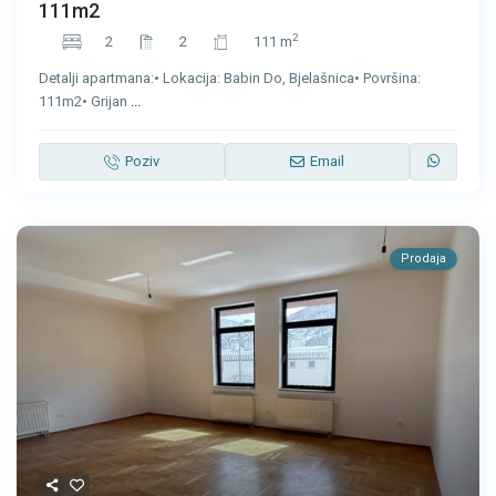
111m2
2
2
2
111 m
Detalji apartmana:• Lokacija: Babin Do, Bjelašnica• Površina:
111m2• Grijan
...
Poziv
Email
Prodaja