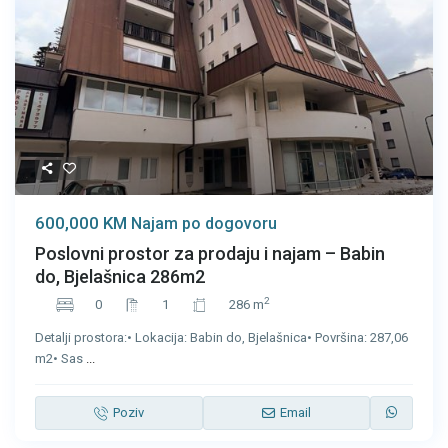
600,000 KM
Najam po dogovoru
Poslovni prostor za prodaju i najam – Babin
do, Bjelašnica 286m2
2
0
1
286 m
Detalji prostora:• Lokacija: Babin do, Bjelašnica• Površina: 287,06
m2• Sas
...
Poziv
Email