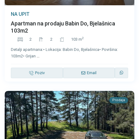
NA UPIT
Apartman na prodaju Babin Do, Bjelašnica
103m2
2
2
2
103 m
Detalji apartmana:• Lokacija: Babin Do, Bjelašnica• Površina:
103m2• Grijan
...
Poziv
Email
Prodaja