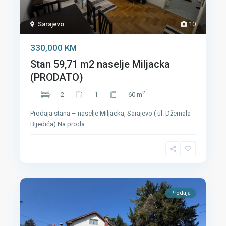
Sarajevo
10
330,000 KM
Stan 59,71 m2 naselje Miljacka
(PRODATO)
2
2
1
60 m
Prodaja stana – naselje Miljacka, Sarajevo ( ul. Džemala
Bijedića) Na proda
...
Prodaja