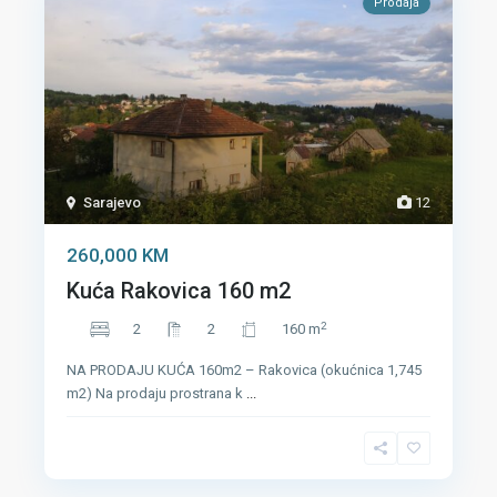
Prodaja
Sarajevo
12
260,000 KM
Kuća Rakovica 160 m2
2
2
2
160 m
NA PRODAJU KUĆA 160m2 – Rakovica (okućnica 1,745
m2) Na prodaju prostrana k
...