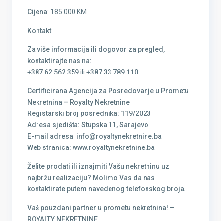
Cijena
: 185.000 KM
Kontakt
:
Za više informacija ili dogovor za pregled,
kontaktirajte nas na:
+387 62 562 359
ili
+387 33 789 110
Certificirana Agencija za Posredovanje u Prometu
Nekretnina – Royalty Nekretnine
Registarski broj posrednika: 119/2023
Adresa sjedišta: Stupska 11, Sarajevo
E-mail adresa: info@royaltynekretnine.ba
Web stranica: www.royaltynekretnine.ba
Želite prodati ili iznajmiti Vašu nekretninu uz
najbržu realizaciju? Molimo Vas da nas
kontaktirate putem navedenog telefonskog broja.
Vaš pouzdani partner u prometu nekretnina! –
ROYALTY NEKRETNINE