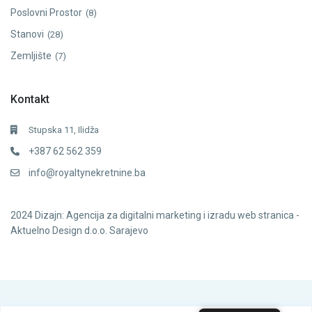
Poslovni Prostor
(8)
Stanovi
(28)
Zemljište
(7)
Kontakt
Stupska 11, Ilidža
+387 62 562 359
info@royaltynekretnine.ba
2024
Dizajn: Agencija za digitalni marketing i izradu web stranica -
Aktuelno Design d.o.o. Sarajevo