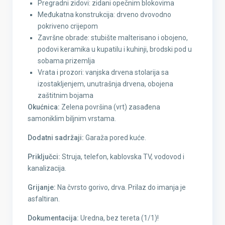
Pregradni zidovi: zidani opečnim blokovima
Međukatna konstrukcija: drveno dvovodno
pokriveno crijepom
Završne obrade: stubište malterisano i obojeno,
podovi keramika u kupatilu i kuhinji, brodski pod u
sobama prizemlja
Vrata i prozori: vanjska drvena stolarija sa
izostakljenjem, unutrašnja drvena, obojena
zaštitnim bojama
Okućnica:
Zelena površina (vrt) zasađena
samoniklim biljnim vrstama.
Dodatni sadržaji:
Garaža pored kuće.
Priključci:
Struja, telefon, kablovska TV, vodovod i
kanalizacija.
Grijanje:
Na čvrsto gorivo, drva. Prilaz do imanja je
asfaltiran.
Dokumentacija:
Uredna, bez tereta (1/1)!