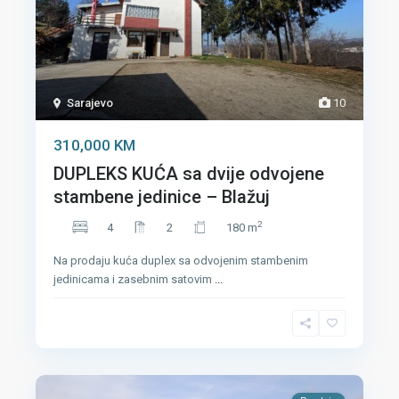
Sarajevo
10
310,000 KM
DUPLEKS KUĆA sa dvije odvojene
stambene jedinice – Blažuj
2
4
2
180 m
Na prodaju kuća duplex sa odvojenim stambenim
jedinicama i zasebnim satovim
...