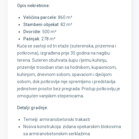
Opis nekretnine:
Veličina parcele:
860 m²
Stambeni objekat:
82 m²
Dvorište:
500 m²
Pašnjak:
278 m²
Kuća se sastoji od tri etaže (suterenska, prizemna i
potkrovna), izgrađena prije 35 godina na nagibu
terena. Suteren obuhvata šupu i ljetnu kuhinju,
prizemlje trosoban stan sa hodnikom, kupaonicom,
kuhinjom, dnevnom sobom, spavaćom i dječijom
sobom, dok potkrovlje nije opremljeno i predstavlja
jedinstven prostor bez pregrada. Pristup potkrovlju je
omogućen vanjskim stepenicama.
Detalji gradnje:
Temelji: armiranobetonski trakasti
Nosiva konstrukcija: zidana opekarskim blokovima
sa armiranobetonskim serklažima