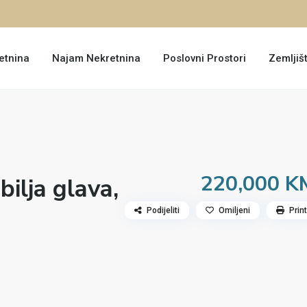
etnina
Najam Nekretnina
Poslovni Prostori
Zemljiš
220,000 K
bilja glava,
Podijeliti
Omiljeni
Print