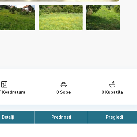
2
Kvadratura
0 Sobe
0 Kupatila
Detalji
Prednosti
Pregledi