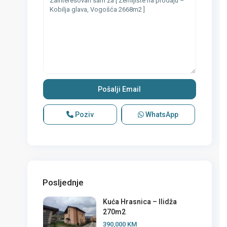
Poziv
WhatsApp
Posljednje
Kuća Hrasnica – Ilidža
270m2
390,000 KM