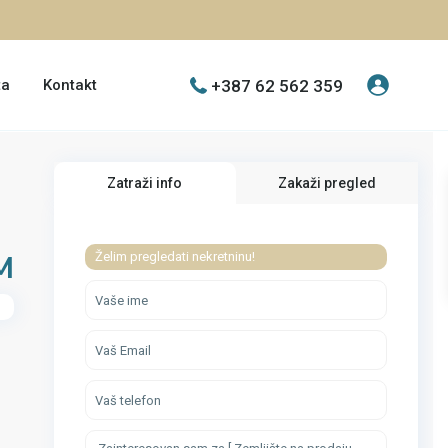
+387 62 562 359
ta
Kontakt
Zatraži info
Zakaži pregled
M
Želim pregledati nekretninu!