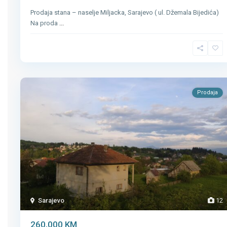
Prodaja stana – naselje Miljacka, Sarajevo ( ul. Džemala Bijedića)
Na proda
...
Prodaja
Sarajevo
12
260,000 KM