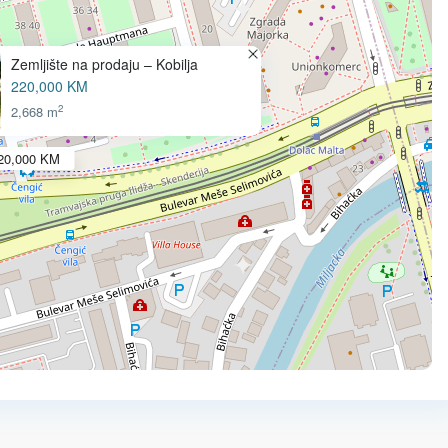
Zemljište na prodaju – Kobilja
220,000 KM
2
2,668 m
20,000 KM