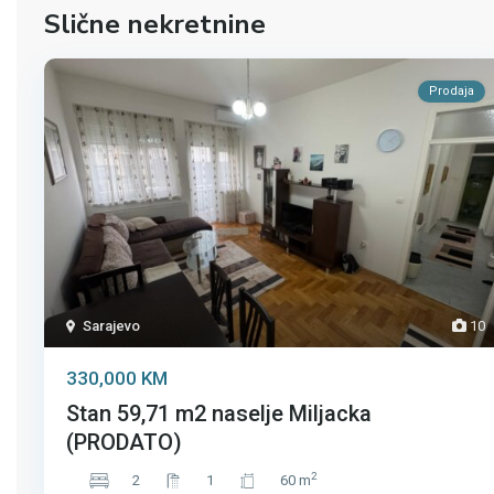
Slične nekretnine
Prodaja
Sarajevo
10
330,000 KM
Stan 59,71 m2 naselje Miljacka
(PRODATO)
2
2
1
60 m