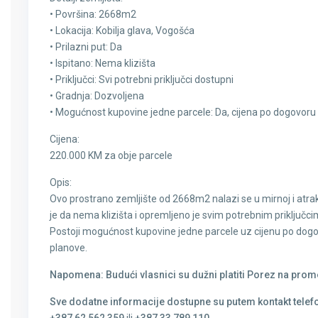
• Površina: 2668m2
• Lokacija: Kobilja glava, Vogošća
• Prilazni put: Da
• Ispitano: Nema klizišta
• Priključci: Svi potrebni priključci dostupni
• Gradnja: Dozvoljena
• Mogućnost kupovine jedne parcele: Da, cijena po dogovoru
Cijena:
220.000 KM za obje parcele
Opis:
Ovo prostrano zemljište od 2668m2 nalazi se u mirnoj i atrakt
je da nema klizišta i opremljeno je svim potrebnim priključci
Postoji mogućnost kupovine jedne parcele uz cijenu po dogovo
planove.
Napomena: Budući vlasnici su dužni platiti Porez na prome
Sve dodatne informacije dostupne su putem kontakt telef
+387 62 562 359
ili
+387 33 789 110