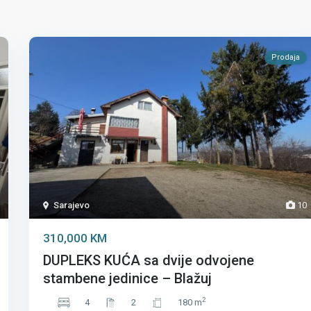
Prodaja
Sarajevo
10
310,000 KM
DUPLEKS KUĆA sa dvije odvojene
stambene jedinice – Blažuj
2
4
2
180 m