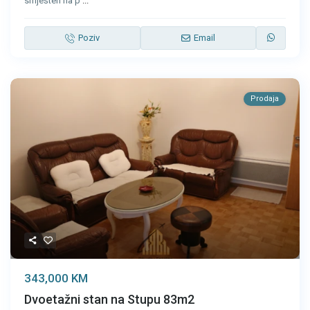
smješten na p
...
Poziv
Email
Prodaja
343,000 KM
Dvoetažni stan na Stupu 83m2