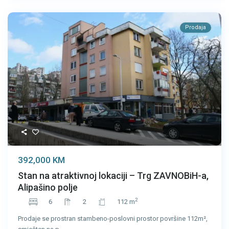
Prodaja
392,000 KM
Stan na atraktivnoj lokaciji – Trg ZAVNOBiH-a,
Alipašino polje
2
6
2
112 m
Prodaje se prostran stambeno-poslovni prostor površine 112m²,