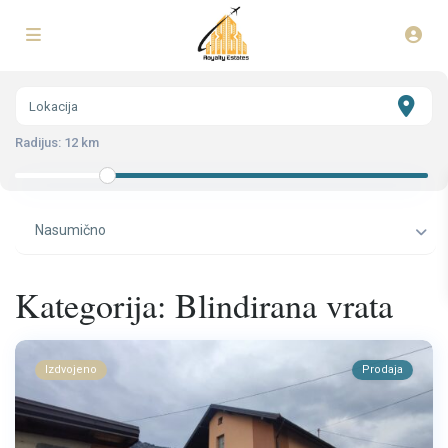
Radijus:
12 km
Nasumično
Kategorija: Blindirana vrata
Izdvojeno
Prodaja