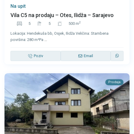
Na upit
Vila C5 na prodaju – Otes, Ilidža – Sarajevo
2
5
5
500 m
Lokacija: Hendekuša bb, Osjek, Ilidža Veličina: Stambena
površina: 280 m²Pa
...
Poziv
Email
Prodaja