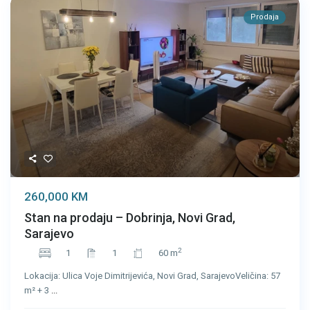
Prodaja
260,000 KM
Stan na prodaju – Dobrinja, Novi Grad,
Sarajevo
2
1
1
60 m
Lokacija: Ulica Voje Dimitrijevića, Novi Grad, SarajevoVeličina: 57
m² + 3
...