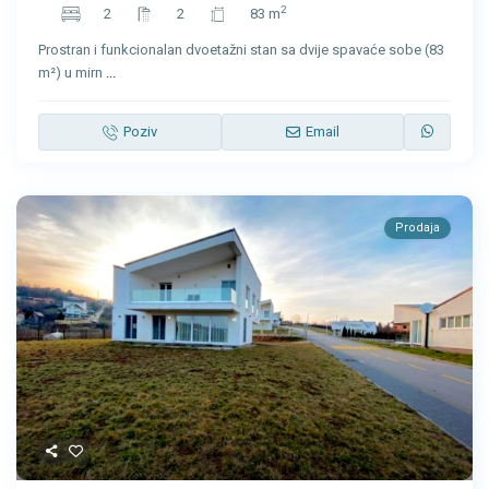
2
2
2
83 m
Prostran i funkcionalan dvoetažni stan sa dvije spavaće sobe (83
m²) u mirn
...
Poziv
Email
Prodaja