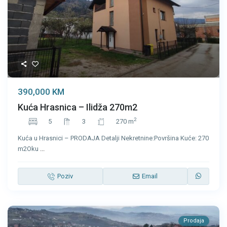
390,000 KM
Kuća Hrasnica – Ilidža 270m2
2
5
3
270 m
Kuća u Hrasnici – PRODAJA Detalji Nekretnine:Površina Kuće: 270
m2Oku
...
Poziv
Email
Prodaja