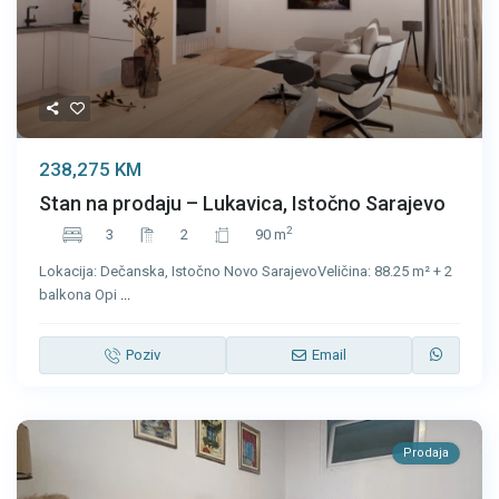
238,275 KM
Stan na prodaju – Lukavica, Istočno Sarajevo
2
3
2
90 m
Lokacija: Dečanska, Istočno Novo SarajevoVeličina: 88.25 m² + 2
balkona Opi
...
Poziv
Email
Prodaja