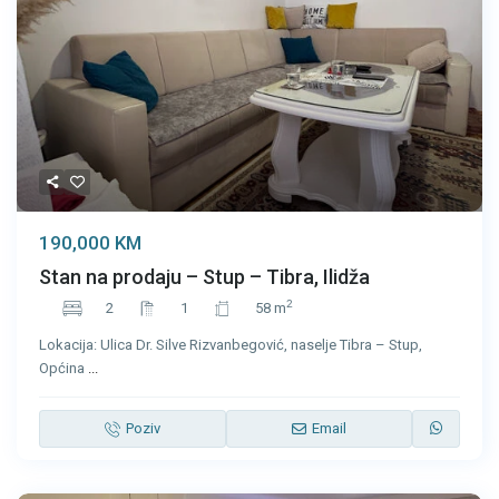
190,000 KM
Stan na prodaju – Stup – Tibra, Ilidža
2
2
1
58 m
Lokacija: Ulica Dr. Silve Rizvanbegović, naselje Tibra – Stup,
Općina
...
Poziv
Email