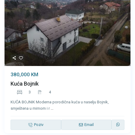
380,000 KM
Kuća Bojnik
3
4
KUĆA BOJNIK Moderna porodična kuća u naselju Bojnik,
smještena u mirnom i r
...
Poziv
Email