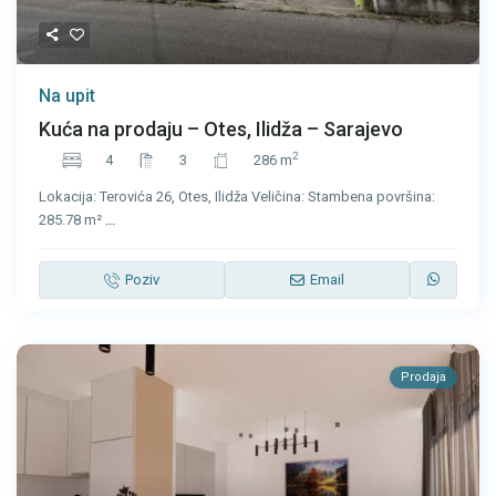
Na upit
Kuća na prodaju – Otes, Ilidža – Sarajevo
2
4
3
286 m
Lokacija: Terovića 26, Otes, Ilidža Veličina: Stambena površina:
285.78 m²
...
Poziv
Email
Prodaja