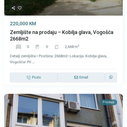
220,000 KM
Zemljište na prodaju – Kobilja glava, Vogošća
2668m2
2
0
0
2,668 m
Detalji zemljišta:• Površina: 2668m2• Lokacija: Kobilja glava,
Vogošća• Pri
...
Poziv
Email
Prodaja