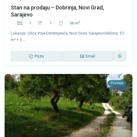
Stan na prodaju – Dobrinja, Novi Grad,
Sarajevo
2
1
1
60 m
Lokacija: Ulica Voje Dimitrijevića, Novi Grad, SarajevoVeličina: 57
m² + 3
...
Poziv
Email
Prodaja