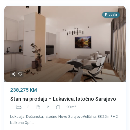
Prodaja
238,275 KM
Stan na prodaju – Lukavica, Istočno Sarajevo
2
3
2
90 m
Lokacija: Dečanska, Istočno Novo SarajevoVeličina: 88.25 m² + 2
balkona Opi
...