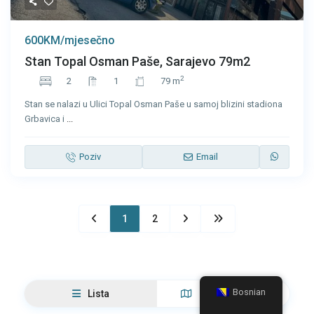
600KM/mjesečno
Stan Topal Osman Paše, Sarajevo 79m2
2
2
1
79 m
Stan se nalazi u Ulici Topal Osman Paše u samoj blizini stadiona
Grbavica i
...
Poziv
Email
1
2
Bosnian
Lista
Pregled mape