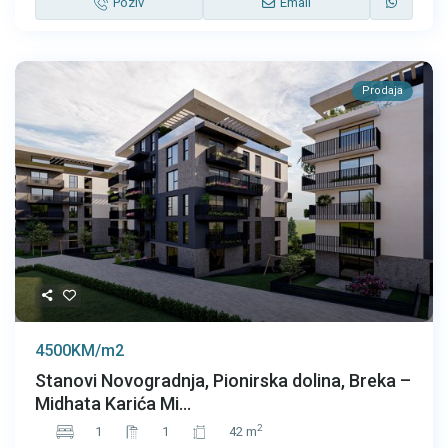
Poziv
Email
Prodaja
4500KM/m2
Stanovi Novogradnja, Pionirska dolina, Breka –
Midhata Karića Mi...
2
1
1
42 m