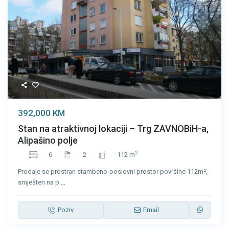
392,000 KM
Stan na atraktivnoj lokaciji – Trg ZAVNOBiH-a,
Alipašino polje
2
6
2
112 m
Prodaje se prostran stambeno-poslovni prostor površine 112m²,
smješten na p
...
Poziv
Email