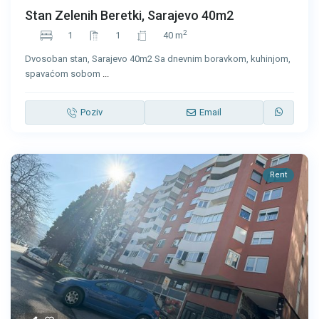
Stan Zelenih Beretki, Sarajevo 40m2
2
1
1
40 m
Dvosoban stan, Sarajevo 40m2 Sa dnevnim boravkom, kuhinjom,
spavaćom sobom
...
Poziv
Email
Rent