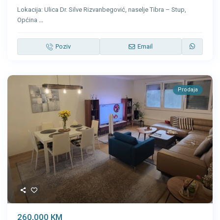
Lokacija: Ulica Dr. Silve Rizvanbegović, naselje Tibra – Stup,
Općina
...
Poziv
Email
Prodaja
260,000 KM