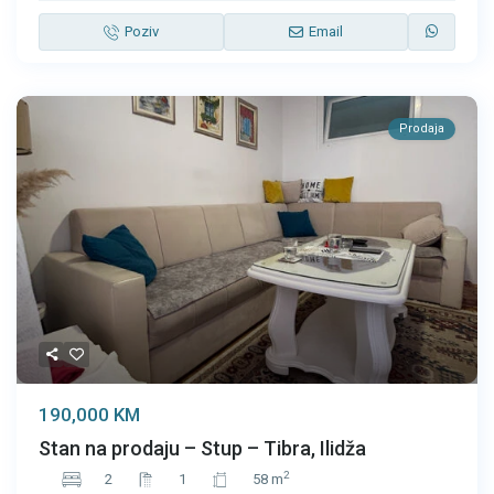
Poziv
Email
Prodaja
190,000 KM
Stan na prodaju – Stup – Tibra, Ilidža
2
2
1
58 m